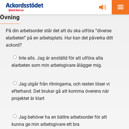
Övning
På din arbetsorder står det att du ska utföra ”diverse
elarbeten” på en arbetsplats. Hur kan det påverka ditt
ackord?
Inte alls. Jag är anställd för att utföra alla
elarbeten som min arbetsgivare ålägger mig.
Jag utgår från ritningarna, och resten löser vi
efterhand. Det brukar gå att komma överens när
projektet är klart
Jag behöver ha en bättre arbetsorder för att
kunna ge min arbetsgivare ett bra